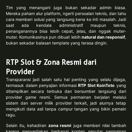
Tim yang menangani juga bukan sekadar admin biasa.
Mereka paham alur platform, ngerti persoalan teknis, dan tahu
cara memberi solusi yang langsung kena ke inti masalah. Jadi
saat ada kendala administratif maupun teknis,
penanganannya bisa lebih cepat, jelas, dan nggak muter-
muter. Komunikasinya pun dibuat lebih
natural dan responsif
,
bukan sekadar balasan template yang terasa dingin.
RTP Slot & Zona Resmi dari
Provider
Transparansi jadi salah satu hal penting yang selalu dijaga,
termasuk dalam penyajian informasi
RTP Slot KoinToto
yang
ditampilkan secara terbuka dan bersumber langsung dari
provider game resmi. Semua permainan berjalan melalui
sistem dan server milik provider terkait, jadi alurnya tetap
mengikuti data asli tanpa campur tangan yang bikin pemain
ragu.
Selain itu, kehadiran
zona resmi
juga memberi nilai tambah
karena menyediakan berbagai konten seputar permainan