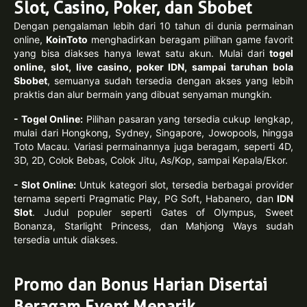
Slot, Casino, Poker, dan Sbobet
Dengan pengalaman lebih dari 10 tahun di dunia permainan
online,
KoinToto
menghadirkan beragam pilihan game favorit
yang bisa diakses hanya lewat satu akun. Mulai dari
togel
online, slot, live casino, poker IDN, sampai taruhan bola
Sbobet
, semuanya sudah tersedia dengan akses yang lebih
praktis dan alur bermain yang dibuat senyaman mungkin.
- Togel Online:
Pilihan pasaran yang tersedia cukup lengkap,
mulai dari Hongkong, Sydney, Singapore, Jowopools, hingga
Toto Macau. Variasi permainannya juga beragam, seperti 4D,
3D, 2D, Colok Bebas, Colok Jitu, As/Kop, sampai Kepala/Ekor.
- Slot Online:
Untuk kategori slot, tersedia berbagai provider
ternama seperti Pragmatic Play, PG Soft, Habanero, dan
IDN
Slot
. Judul populer seperti Gates of Olympus, Sweet
Bonanza, Starlight Princess, dan Mahjong Ways sudah
tersedia untuk diakses.
Promo dan Bonus Harian Disertai
Beragam Event Menarik