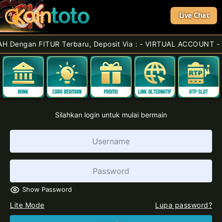
Live Chat
n FITUR Terbaru, Deposit Via : - VIRTUAL ACCOUNT - E-WALLE
Silahkan login untuk mulai bermain
Show Password
Lite Mode
Lupa password?