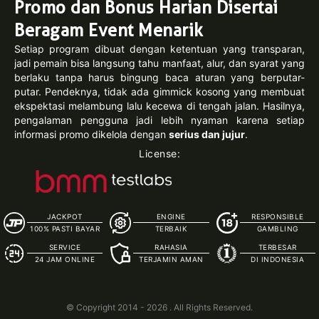
Promo dan Bonus Harian Disertai
Beragam Event Menarik
Setiap program dibuat dengan ketentuan yang transparan,
jadi pemain bisa langsung tahu manfaat, alur, dan syarat yang
berlaku tanpa harus bingung baca aturan yang berputar-
putar. Pendeknya, tidak ada gimmick kosong yang membuat
ekspektasi melambung lalu kecewa di tengah jalan. Hasilnya,
pengalaman pengguna jadi lebih nyaman karena setiap
informasi promo dikelola dengan
serius dan jujur
.
License:
JACKPOT
ENGINE
RESPONSIBLE
100% PASTI BAYAR
TERBAIK
GAMBLING
SERVICE
RAHASIA
TERBESAR
24 JAM ONLINE
TERJAMIN AMAN
DI INDONESIA
© Copyright 2014 - 2026
. All Rights Reserved.